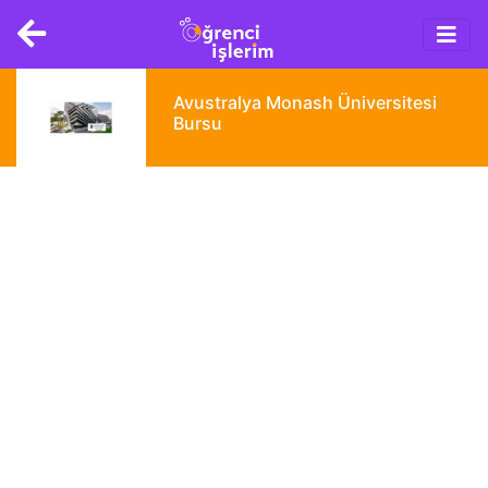
Main
Skip
navigation
to
main
content
Avustralya Monash Üniversitesi
Bursu