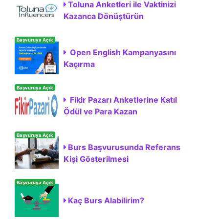
Toluna Anketleri ile Vaktinizi
Kazanca Dönüştürün
Başvuruya Açık
Open English Kampanyasını
Kaçırma
Başvuruya Açık
Fikir Pazarı Anketlerine Katıl
Ödül ve Para Kazan
Başvuruya Açık
Burs Başvurusunda Referans
Kişi Gösterilmesi
Başvuruya Açık
Kaç Burs Alabilirim?