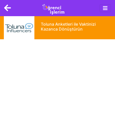
Main
Skip
navigation
to
main
content
Toluna Anketleri ile Vaktinizi
Kazanca Dönüştürün